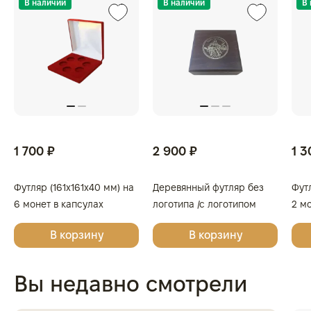
В наличии
В наличии
В
1 700 ₽
2 900 ₽
1 3
Футляр (161x161x40 мм) на
Деревянный футляр без
Фут
6 монет в капсулах
логотипа /с логотипом
2 м
(диаметр 46 мм), тёмно-
Золотая Плата/Сеятель/
(диа
В корзину
В корзину
синий
Георгий Победоносец для
бор
одной монеты
Вы недавно смотрели