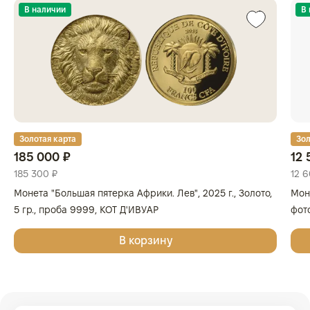
В наличии
В
Золотая карта
Зол
185 000 ₽
12 
185 300 ₽
12 6
Монета "Большая пятерка Африки. Лев", 2025 г., Золото,
Мон
5 гр., проба 9999, КОТ Д'ИВУАР
фот
Вене
В корзину
Сере
925