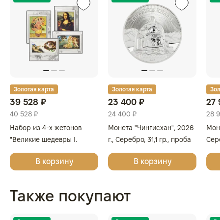
Золотая карта
Золотая карта
Зол
39 528 ₽
23 400 ₽
27 
40 528 ₽
24 400 ₽
28 
Набор из 4-х жетонов
Монета "Чингисхан", 2026
Моне
"Великие шедевры I.
г., Серебро, 31,1 гр., проба
Сере
Леонардо да Винчи,
999.9, МОНГОЛИЯ
999
В корзину
В корзину
Сандро Боттичелли,
Микеланджело, Винсент
ван Гог", 2025г., Серебро,
Также покупают
62,2 гр., проба 999,
ГЕРМАНИЯ