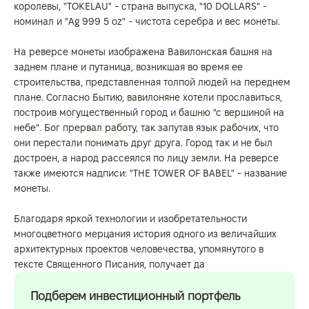
королевы, "TOKELAU" - страна выпуска, "10 DOLLARS" -
номинал и "Ag 999 5 oz" - чистота серебра и вес монеты.
На реверсе монеты изображена Вавилонская башня на
заднем плане и путаница, возникшая во время ее
строительства, представленная толпой людей на переднем
плане. Согласно Бытию, вавилоняне хотели прославиться,
построив могущественный город и башню "с вершиной на
небе". Бог прервал работу, так запутав язык рабочих, что
они перестали понимать друг друга. Город так и не был
достроен, а народ рассеялся по лицу земли. На реверсе
также имеются надписи: "THE TOWER OF BABEL" - название
монеты.
Благодаря яркой технологии и изобретательности
многоцветного мерцания история одного из величайших
архитектурных проектов человечества, упомянутого в
тексте Священного Писания, получает да
Подберем инвестиционный портфель