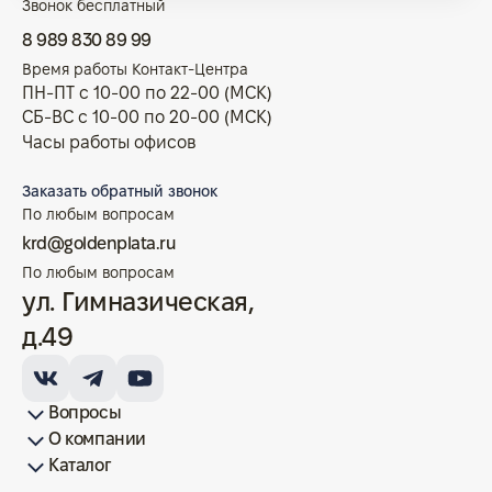
Звонок бесплатный
8 989 830 89 99
Время работы Контакт-Центра
ПН-ПТ с 10-00 по 22-00 (МСК)
СБ-ВС с 10-00 по 20-00 (МСК)
Часы работы офисов
Заказать обратный звонок
По любым вопросам
krd@goldenplata.ru
По любым вопросам
ул. Гимназическая,
д.49
Вопросы
О компании
Как купить/продать
Условия оплаты
Условия доставки
Гарантия на товар
Возврат монет
Карта сайта
Каталог
Франшиза
История
Вопрос-ответ
Отзывы
Лицензии и документы
Контакты офисов
Новости
Блог