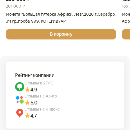
261 000 ₽
185 
Монета "Большая пятерка Африки. Лев",2026 г.,Серебро,
Мон
311 гр.,проба 999, КОТ Д'ИВУАР
Афри
Золо
В корзину
КОТ
Рейтинг компании
Отзывы в 2ГИС
4.9
Отзывы на Авито
5.0
Отзывы на Яндекс
4.7