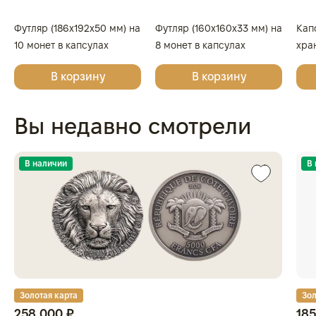
Футляр (186x192x50 мм) на
Футляр (160x160x33 мм) на
Кап
10 монет в капсулах
8 монет в капсулах
хра
(диаметр 46 мм), светло-
(диаметр 46 мм), светло-
кап
В корзину
В корзину
бордовый
бордовый
Вы недавно смотрели
В наличии
В
Золотая карта
Зол
258 000 ₽
185