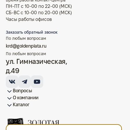
Время работы Контакт-Центра
ПН-ПТ с 10-00 по 22-00 (МСК)
СБ-ВС с 10-00 по 20-00 (МСК)
Часы работы офисов
Заказать обратный звонок
По любым вопросам
krd@goldenplata.ru
По любым вопросам
ул. Гимназическая,
д.49
Вопросы
О компании
Как купить/продать
Условия оплаты
Условия доставки
Гарантия на товар
Возврат монет
Карта сайта
Каталог
Франшиза
История
Вопрос-ответ
Отзывы
Лицензии и документы
Контакты офисов
Новости
Блог
Аксессуары для монет
Золотые монеты
Инвестиционные монеты
Памятные монеты
Серебряные монеты
Жетоны