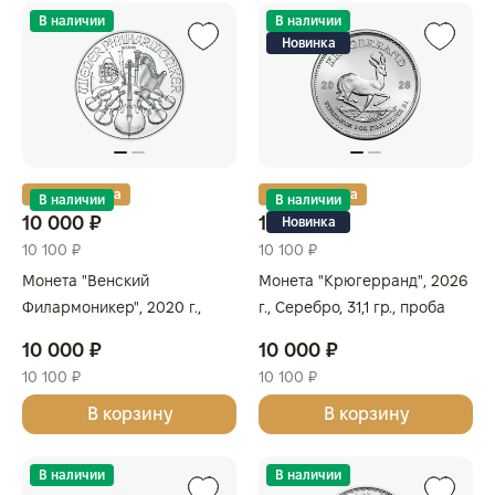
В наличии
В наличии
Новинка
Золотая карта
Золотая карта
В наличии
В наличии
10 000 ₽
10 000 ₽
Новинка
10 100 ₽
10 100 ₽
Монета "Венский
Монета "Крюгерранд", 2026
Филармоникер", 2020 г.,
г., Серебро, 31,1 гр., проба
Серебро, 31,1 гр., проба
999, ЮЖНАЯ АФРИКА
10 000 ₽
10 000 ₽
999.9, АВСТРИЯ
10 100 ₽
10 100 ₽
В корзину
В корзину
В наличии
В наличии