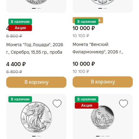
Золотая карта
В наличии
В наличии
10 000 ₽
4 400 ₽
Акция
10 100 ₽
6 800 ₽
Монета "Венский
Монета "Год Лошади", 2026
Филармоникер", 2026 г.,
г., Серебро, 15,55 гр., проба
Серебро, 31,1 гр., проба
999.9, АВСТРАЛИЯ
10 000 ₽
4 400 ₽
9999, АВСТРИЯ
10 100 ₽
6 800 ₽
В корзину
В корзину
В наличии
В наличии
Акция