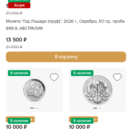
13 500 ₽
Акция
21 000 ₽
Монета "Год Лошади (пруф)", 2026 г., Серебро, 31,1 гр., проба
999.9, АВСТРАЛИЯ
13 500 ₽
21 000 ₽
В корзину
В наличии
В наличии
Золотая карта
Золотая карта
В наличии
В наличии
10 000 ₽
10 000 ₽