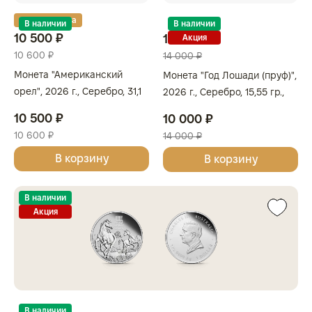
Золотая карта
В наличии
В наличии
10 500 ₽
10 000 ₽
Акция
10 600 ₽
14 000 ₽
Монета "Американский
Монета "Год Лошади (пруф)",
орел", 2026 г., Серебро, 31,1
2026 г., Серебро, 15,55 гр.,
гр., проба 999,
проба 999.9, АВСТРАЛИЯ
10 500 ₽
10 000 ₽
СОЕДИНЕННЫЕ ШТАТЫ
10 600 ₽
14 000 ₽
В корзину
В корзину
В наличии
Акция
В наличии