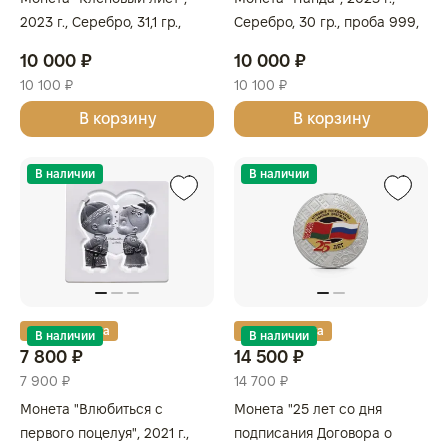
2023 г., Серебро, 31,1 гр.,
Серебро, 30 гр., проба 999,
проба 9999, КАНАДА
КИТАЙ
10 000 ₽
10 000 ₽
10 100 ₽
10 100 ₽
В корзину
В корзину
В наличии
В наличии
Золотая карта
Золотая карта
В наличии
В наличии
7 800 ₽
14 500 ₽
7 900 ₽
14 700 ₽
Монета "Влюбиться с
Монета "25 лет со дня
первого поцелуя", 2021 г.,
подписания Договора о