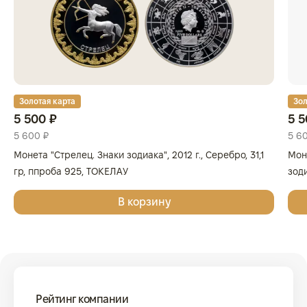
Золотая карта
Зол
5 500 ₽
5 5
5 600 ₽
5 6
Монета "Стрелец. Знаки зодиака", 2012 г., Серебро, 31,1
Мон
гр, ппроба 925, ТОКЕЛАУ
зоди
31,1
В корзину
ТОК
Рейтинг компании