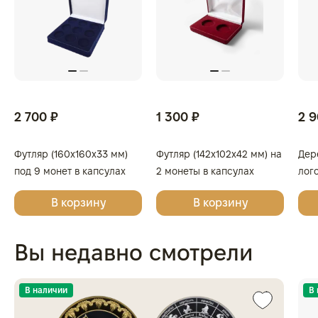
2 700 ₽
1 300 ₽
2 9
Футляр (160x160x33 мм)
Футляр (142x102x42 мм) на
Дер
под 9 монет в капсулах
2 монеты в капсулах
лог
(диаметр 44 мм), светло-
(диаметр 46 мм), светло-
Зол
В корзину
В корзину
бордовый
бордовый
Гео
одн
Вы недавно смотрели
В наличии
В